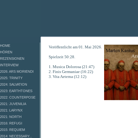
HOME
Veröffentlicht am 01. Mai 2026.
HÖREN
Spielzeit 50:28.
REZENSIONEN
INTERVIEW
1. Musica Dolorosa (21:47)
2. Finis Germaniae (16:22)
2026: ARS MORIENDI
3. Vita Aeterna (12:12)
2025: TRINITY
2024: SALVATION
2023: EARTHTONES
2022: COUNTERPOSE
2021: JUVENILIA
2021: LARYNX
2021: NORTH
2016: REFUGI
2015: REQUIEM
2014: NECESSARY...