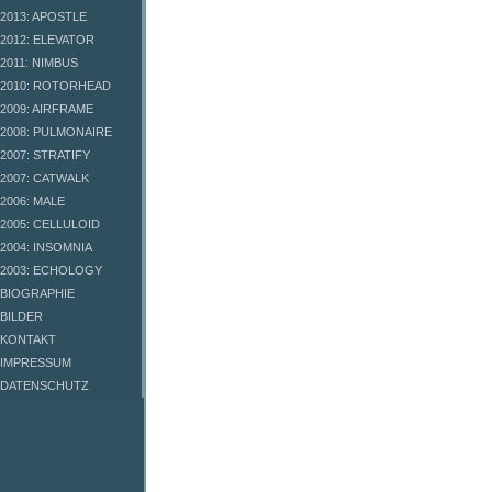
2013: APOSTLE
2012: ELEVATOR
2011: NIMBUS
2010: ROTORHEAD
2009: AIRFRAME
2008: PULMONAIRE
2007: STRATIFY
2007: CATWALK
2006: MALE
2005: CELLULOID
2004: INSOMNIA
2003: ECHOLOGY
BIOGRAPHIE
BILDER
KONTAKT
IMPRESSUM
DATENSCHUTZ