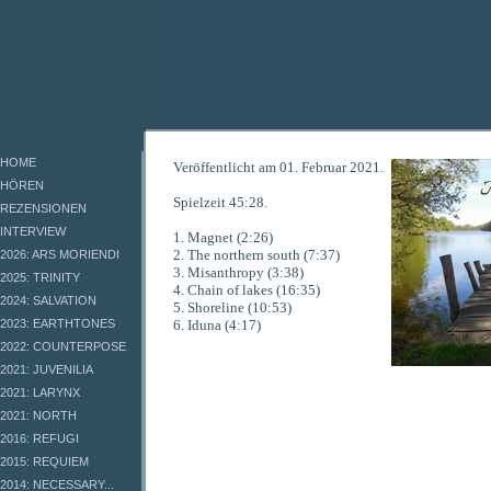
HOME
Veröffentlicht am 01. Februar 2021.
HÖREN
Spielzeit 45:28.
REZENSIONEN
INTERVIEW
1. Magnet (2:26)
2. The northern south (7:37)
2026: ARS MORIENDI
3. Misanthropy (3:38)
2025: TRINITY
4. Chain of lakes (16:35)
2024: SALVATION
5. Shoreline (10:53)
2023: EARTHTONES
6. Iduna (4:17)
2022: COUNTERPOSE
2021: JUVENILIA
2021: LARYNX
2021: NORTH
2016: REFUGI
2015: REQUIEM
2014: NECESSARY...