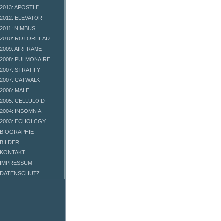
2013: APOSTLE
2012: ELEVATOR
2011: NIMBUS
2010: ROTORHEAD
2009: AIRFRAME
2008: PULMONAIRE
2007: STRATIFY
2007: CATWALK
2006: MALE
2005: CELLULOID
2004: INSOMNIA
2003: ECHOLOGY
BIOGRAPHIE
BILDER
KONTAKT
IMPRESSUM
DATENSCHUTZ